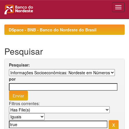
Skip
navigation
DSpace - BNB - Banco do Nordeste do Brasil
Pesquisar
Pesquisar:
por
Filtros correntes: