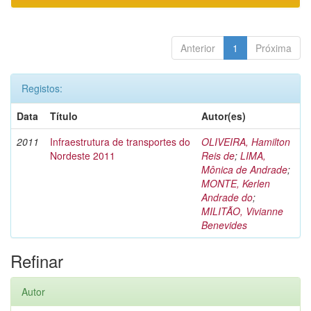
Anterior
1
Próxima
Registos:
Data
Título
Autor(es)
2011
Infraestrutura de transportes do
OLIVEIRA, Hamilton
Nordeste 2011
Reis de
;
LIMA,
Mônica de Andrade
;
MONTE, Kerlen
Andrade do
;
MILITÃO, Vivianne
Benevides
Refinar
Autor