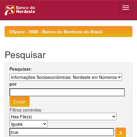
Skip
navigation
DSpace - BNB - Banco do Nordeste do Brasil
Pesquisar
Pesquisar:
por
Filtros correntes: