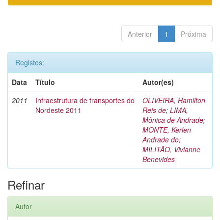
Anterior
1
Próxima
Registos:
Data
Título
Autor(es)
2011
Infraestrutura de transportes do
OLIVEIRA, Hamilton
Nordeste 2011
Reis de
;
LIMA,
Mônica de Andrade
;
MONTE, Kerlen
Andrade do
;
MILITÃO, Vivianne
Benevides
Refinar
Autor