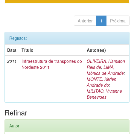
Anterior
1
Próxima
Registos:
Data
Título
Autor(es)
2011
Infraestrutura de transportes do
OLIVEIRA, Hamilton
Nordeste 2011
Reis de
;
LIMA,
Mônica de Andrade
;
MONTE, Kerlen
Andrade do
;
MILITÃO, Vivianne
Benevides
Refinar
Autor