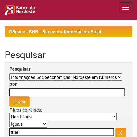
Skip
navigation
DSpace - BNB - Banco do Nordeste do Brasil
Pesquisar
Pesquisar:
por
Filtros correntes: