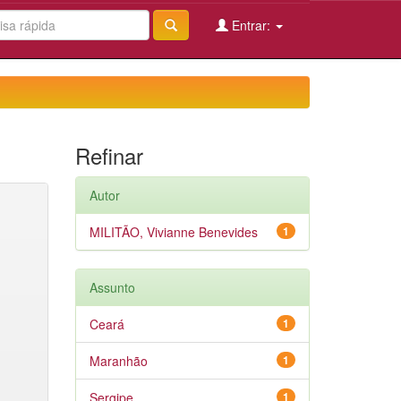
Entrar:
Refinar
Autor
MILITÃO, Vivianne Benevides
1
Assunto
Ceará
1
Maranhão
1
Sergipe
1