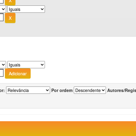
or:
Por ordem
Autores/Regi