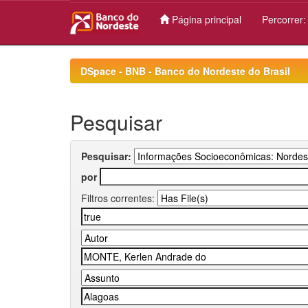
Página principal
Percorrer
Skip
navigation
DSpace - BNB - Banco do Nordeste do Brasil
Pesquisar
Pesquisar:
por
Filtros correntes: