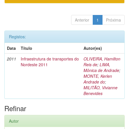
Anterior
1
Próxima
Registos:
Data
Título
Autor(es)
2011
Infraestrutura de transportes do
OLIVEIRA, Hamilton
Nordeste 2011
Reis de
;
LIMA,
Mônica de Andrade
;
MONTE, Kerlen
Andrade do
;
MILITÃO, Vivianne
Benevides
Refinar
Autor