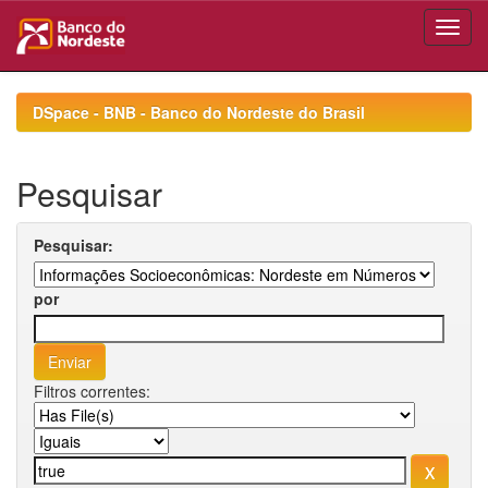
Skip
navigation
DSpace - BNB - Banco do Nordeste do Brasil
Pesquisar
Pesquisar:
por
Filtros correntes: