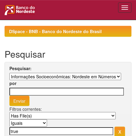
Skip
navigation
DSpace - BNB - Banco do Nordeste do Brasil
Pesquisar
Pesquisar:
por
Filtros correntes: