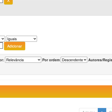
or:
Por ordem
Autores/Regi