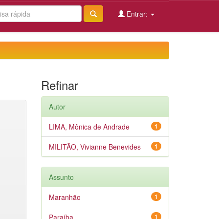
Entrar:
Refinar
Autor
LIMA, Mônica de Andrade
1
MILITÃO, Vivianne Benevides
1
Assunto
Maranhão
1
Paraíba
1