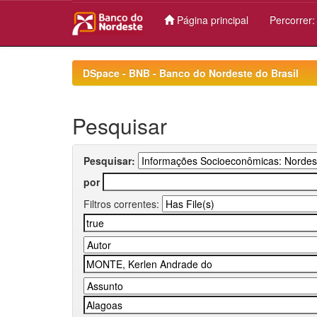
Página principal
Percorrer
Skip
navigation
DSpace - BNB - Banco do Nordeste do Brasil
Pesquisar
Pesquisar:
por
Filtros correntes: