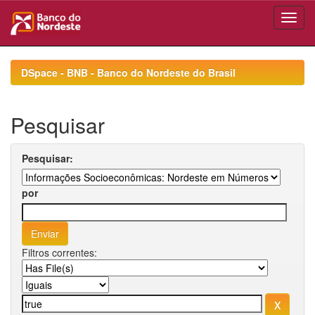
Skip
navigation
DSpace - BNB - Banco do Nordeste do Brasil
Pesquisar
Pesquisar:
por
Filtros correntes: