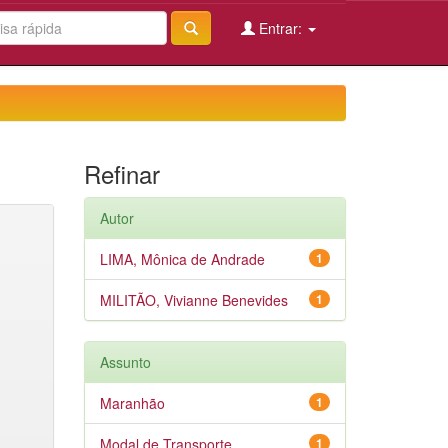
Entrar:
Refinar
Autor
LIMA, Mônica de Andrade
1
MILITÃO, Vivianne Benevides
1
Assunto
Maranhão
1
Modal de Transporte
1