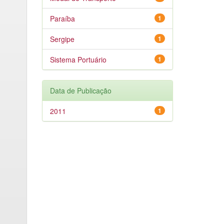
Paraíba
1
Sergipe
1
Sistema Portuário
1
Data de Publicação
2011
1