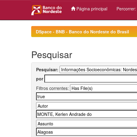
Página principal
Percorrer
Skip
navigation
DSpace - BNB - Banco do Nordeste do Brasil
Pesquisar
Pesquisar:
por
Filtros correntes: