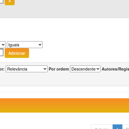
or:
Por ordem
Autores/Regi