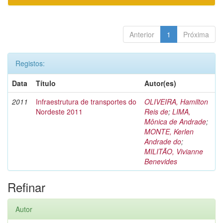
Anterior
1
Próxima
Registos:
Data
Título
Autor(es)
2011
Infraestrutura de transportes do
OLIVEIRA, Hamilton
Nordeste 2011
Reis de
;
LIMA,
Mônica de Andrade
;
MONTE, Kerlen
Andrade do
;
MILITÃO, Vivianne
Benevides
Refinar
Autor