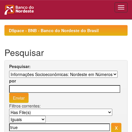
Skip
navigation
DSpace - BNB - Banco do Nordeste do Brasil
Pesquisar
Pesquisar:
por
Filtros correntes: