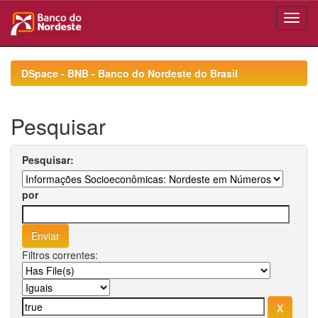
Skip
navigation
DSpace - BNB - Banco do Nordeste do Brasil
Pesquisar
Pesquisar:
por
Filtros correntes: