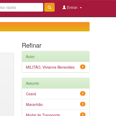
Entrar:
Refinar
Autor
MILITÃO, Vivianne Benevides
1
Assunto
Ceará
1
Maranhão
1
Modal de Transporte
1