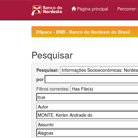
Página principal
Percorrer
Skip
navigation
DSpace - BNB - Banco do Nordeste do Brasil
Pesquisar
Pesquisar:
por
Filtros correntes: