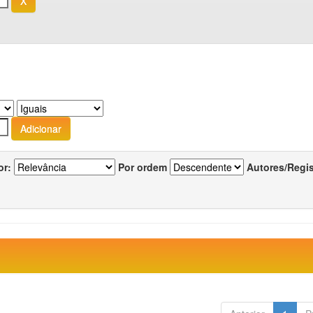
or:
Por ordem
Autores/Regi