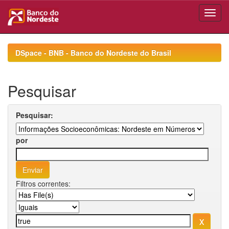
Skip
navigation
DSpace - BNB - Banco do Nordeste do Brasil
Pesquisar
Pesquisar:
por
Filtros correntes: