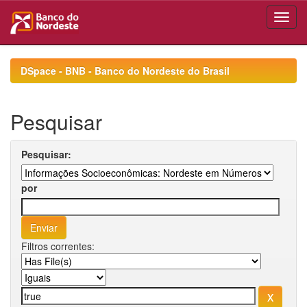
Skip
navigation
DSpace - BNB - Banco do Nordeste do Brasil
Pesquisar
Pesquisar:
por
Filtros correntes: