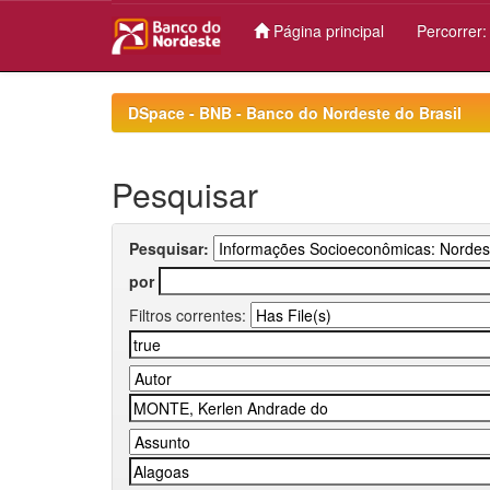
Página principal
Percorrer
Skip
navigation
DSpace - BNB - Banco do Nordeste do Brasil
Pesquisar
Pesquisar:
por
Filtros correntes: