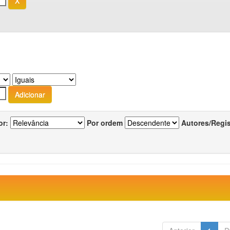
or:
Por ordem
Autores/Regi