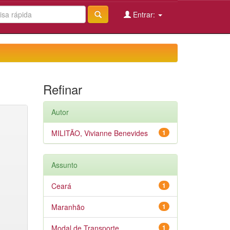
Entrar:
Refinar
Autor
MILITÃO, Vivianne Benevides
1
Assunto
Ceará
1
Maranhão
1
Modal de Transporte
1