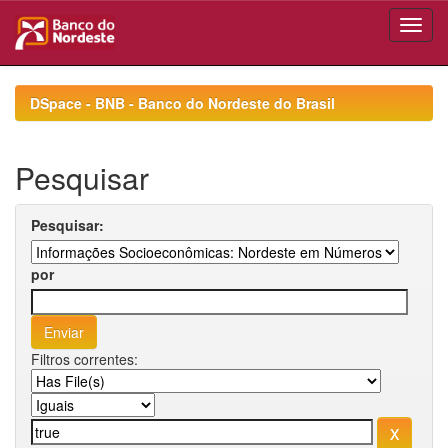
Skip
navigation
DSpace - BNB - Banco do Nordeste do Brasil
Pesquisar
Pesquisar:
por
Filtros correntes: