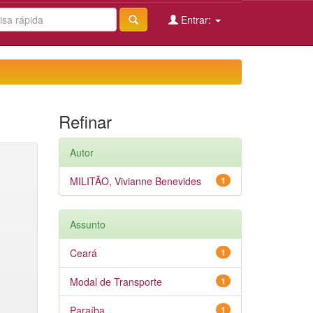
Entrar:
Refinar
Autor
MILITÃO, Vivianne Benevides
1
Assunto
Ceará
1
Modal de Transporte
1
Paraíba
1