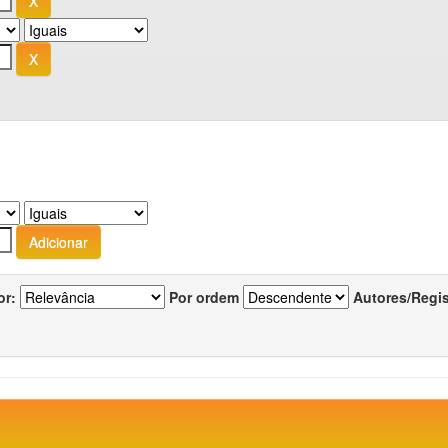
or:
Por ordem
Autores/Regi