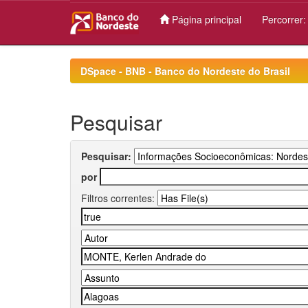
Página principal
Percorrer
Skip
navigation
DSpace - BNB - Banco do Nordeste do Brasil
Pesquisar
Pesquisar:
por
Filtros correntes: