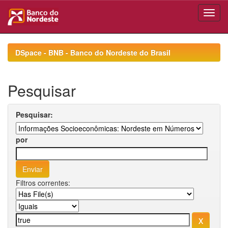
Skip
navigation
DSpace - BNB - Banco do Nordeste do Brasil
Pesquisar
Pesquisar:
por
Filtros correntes: