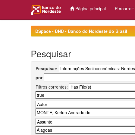
Página principal
Percorrer
Skip
navigation
DSpace - BNB - Banco do Nordeste do Brasil
Pesquisar
Pesquisar:
por
Filtros correntes: