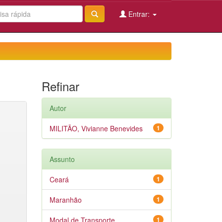
Entrar:
Refinar
Autor
MILITÃO, Vivianne Benevides
1
Assunto
Ceará
1
Maranhão
1
Modal de Transporte
1