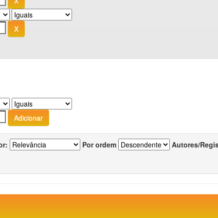
or:
Por ordem
Autores/Regi