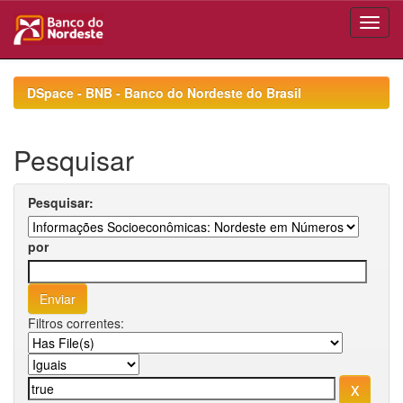
Skip
navigation
DSpace - BNB - Banco do Nordeste do Brasil
Pesquisar
Pesquisar:
por
Filtros correntes: