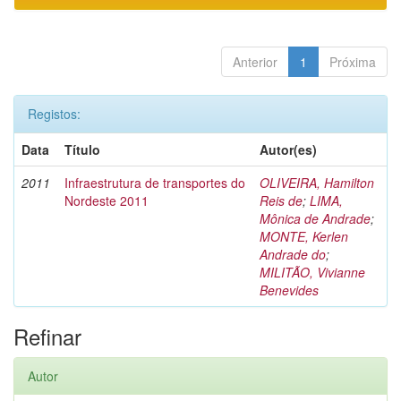
Anterior
1
Próxima
Registos:
Data
Título
Autor(es)
2011
Infraestrutura de transportes do
OLIVEIRA, Hamilton
Nordeste 2011
Reis de
;
LIMA,
Mônica de Andrade
;
MONTE, Kerlen
Andrade do
;
MILITÃO, Vivianne
Benevides
Refinar
Autor