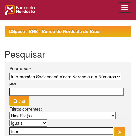
Skip
navigation
DSpace - BNB - Banco do Nordeste do Brasil
Pesquisar
Pesquisar:
por
Filtros correntes: