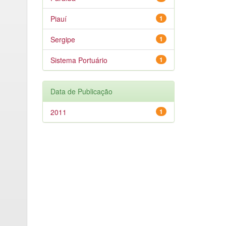
Piauí
1
Sergipe
1
Sistema Portuário
1
Data de Publicação
2011
1