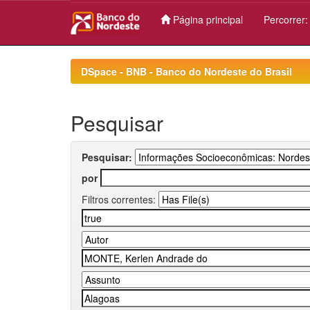
Página principal
Percorrer
Skip
navigation
DSpace - BNB - Banco do Nordeste do Brasil
Pesquisar
Pesquisar:
por
Filtros correntes: