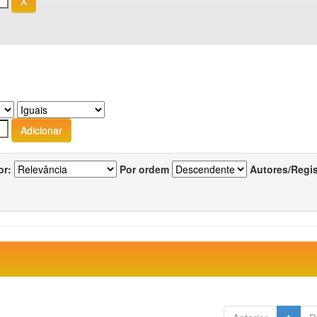
or:
Por ordem
Autores/Regi