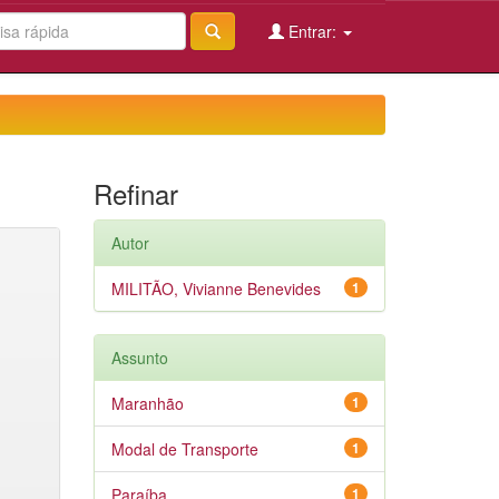
Entrar:
Refinar
Autor
MILITÃO, Vivianne Benevides
1
Assunto
Maranhão
1
Modal de Transporte
1
Paraíba
1