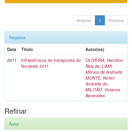
Anterior
1
Próxima
Registos:
Data
Título
Autor(es)
2011
Infraestrutura de transportes do
OLIVEIRA, Hamilton
Nordeste 2011
Reis de
;
LIMA,
Mônica de Andrade
;
MONTE, Kerlen
Andrade do
;
MILITÃO, Vivianne
Benevides
Refinar
Autor