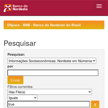
Skip
navigation
DSpace - BNB - Banco do Nordeste do Brasil
Pesquisar
Pesquisar:
por
Filtros correntes: