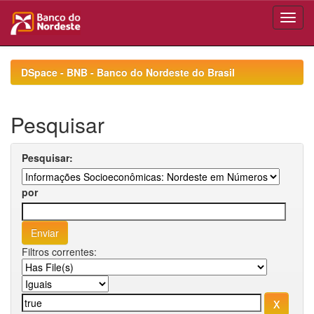
Skip
navigation
DSpace - BNB - Banco do Nordeste do Brasil
Pesquisar
Pesquisar:
por
Filtros correntes: