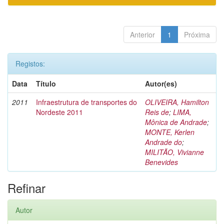
Anterior
1
Próxima
Registos:
Data
Título
Autor(es)
2011
Infraestrutura de transportes do
OLIVEIRA, Hamilton
Nordeste 2011
Reis de
;
LIMA,
Mônica de Andrade
;
MONTE, Kerlen
Andrade do
;
MILITÃO, Vivianne
Benevides
Refinar
Autor