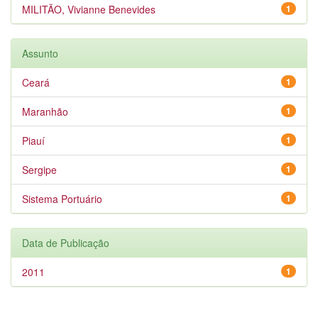
MILITÃO, Vivianne Benevides
1
Assunto
Ceará
1
Maranhão
1
Piauí
1
Sergipe
1
Sistema Portuário
1
Data de Publicação
2011
1