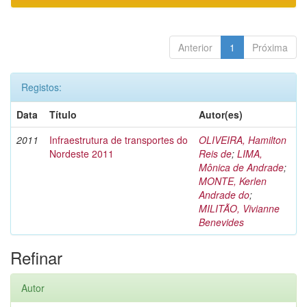
Anterior
1
Próxima
Registos:
Data
Título
Autor(es)
2011
Infraestrutura de transportes do
OLIVEIRA, Hamilton
Nordeste 2011
Reis de
;
LIMA,
Mônica de Andrade
;
MONTE, Kerlen
Andrade do
;
MILITÃO, Vivianne
Benevides
Refinar
Autor