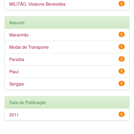
MILITÃO, Vivianne Benevides
1
Assunto
Maranhão
1
Modal de Transporte
1
Paraíba
1
Piauí
1
Sergipe
1
Data de Publicação
2011
1