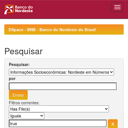
Skip
navigation
DSpace - BNB - Banco do Nordeste do Brasil
Pesquisar
Pesquisar:
por
Filtros correntes: