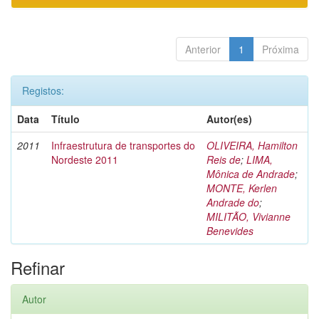
Anterior
1
Próxima
Registos:
Data
Título
Autor(es)
2011
Infraestrutura de transportes do
OLIVEIRA, Hamilton
Nordeste 2011
Reis de
;
LIMA,
Mônica de Andrade
;
MONTE, Kerlen
Andrade do
;
MILITÃO, Vivianne
Benevides
Refinar
Autor