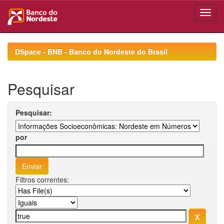
Skip
navigation
DSpace - BNB - Banco do Nordeste do Brasil
Pesquisar
Pesquisar:
por
Filtros correntes: