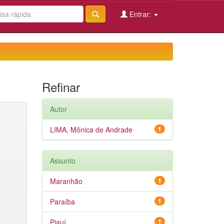
Entrar:
Refinar
Autor
LIMA, Mônica de Andrade
1
Assunto
Maranhão
1
Paraíba
1
Piauí
1