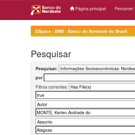
Página principal
Percorrer
Skip
navigation
DSpace - BNB - Banco do Nordeste do Brasil
Pesquisar
Pesquisar:
por
Filtros correntes: