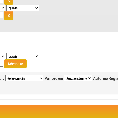
or:
Por ordem
Autores/Regi