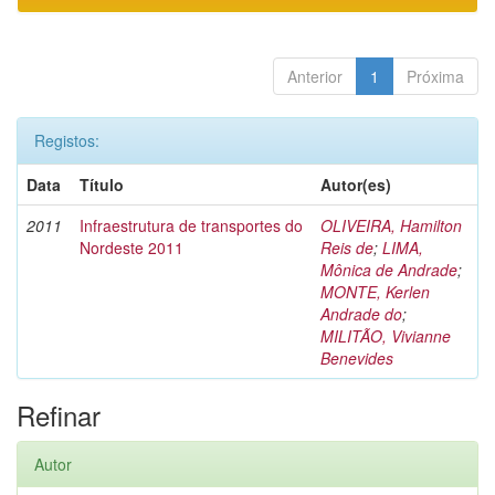
Anterior
1
Próxima
Registos:
Data
Título
Autor(es)
2011
Infraestrutura de transportes do
OLIVEIRA, Hamilton
Nordeste 2011
Reis de
;
LIMA,
Mônica de Andrade
;
MONTE, Kerlen
Andrade do
;
MILITÃO, Vivianne
Benevides
Refinar
Autor