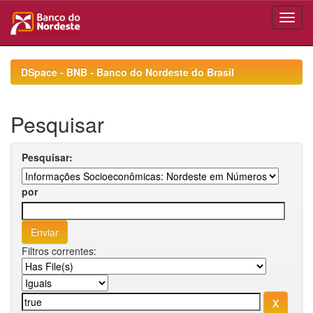
Skip
navigation
DSpace - BNB - Banco do Nordeste do Brasil
Pesquisar
Pesquisar:
por
Filtros correntes: