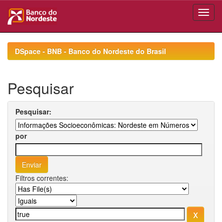
Skip
navigation
DSpace - BNB - Banco do Nordeste do Brasil
Pesquisar
Pesquisar:
por
Filtros correntes: