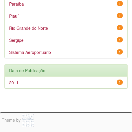
Paraíba
1
Piauí
1
Rio Grande do Norte
1
Sergipe
1
Sistema Aeroportuário
1
Data de Publicação
2011
1
Theme by