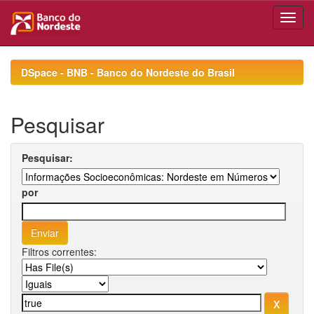
Skip
navigation
DSpace - BNB - Banco do Nordeste do Brasil
Pesquisar
Pesquisar:
por
Filtros correntes: