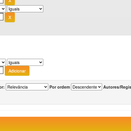
or:
Por ordem
Autores/Regi