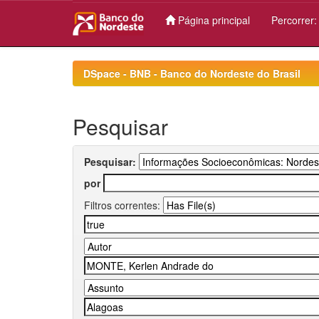
Página principal
Percorrer
Skip
navigation
DSpace - BNB - Banco do Nordeste do Brasil
Pesquisar
Pesquisar:
por
Filtros correntes: