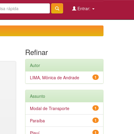
Entrar:
Refinar
Autor
LIMA, Mônica de Andrade
1
Assunto
Modal de Transporte
1
Paraíba
1
Piauí
1