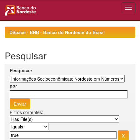
Skip
navigation
DSpace - BNB - Banco do Nordeste do Brasil
Pesquisar
Pesquisar:
por
Filtros correntes: