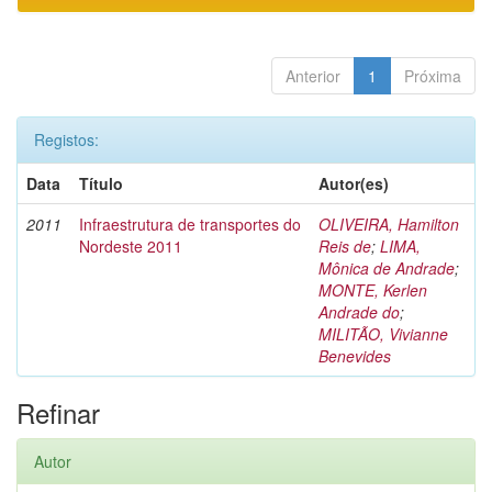
Anterior
1
Próxima
Registos:
Data
Título
Autor(es)
2011
Infraestrutura de transportes do
OLIVEIRA, Hamilton
Nordeste 2011
Reis de
;
LIMA,
Mônica de Andrade
;
MONTE, Kerlen
Andrade do
;
MILITÃO, Vivianne
Benevides
Refinar
Autor