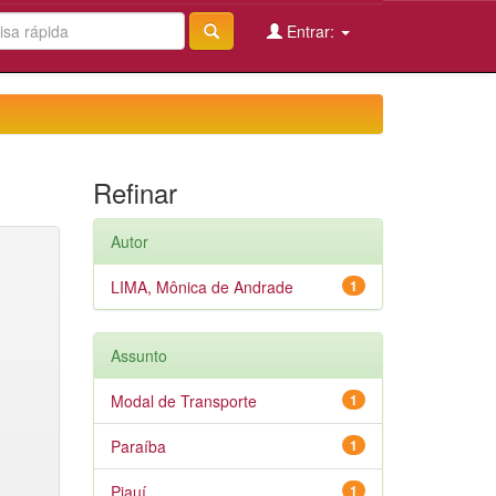
Entrar:
Refinar
Autor
LIMA, Mônica de Andrade
1
Assunto
Modal de Transporte
1
Paraíba
1
Piauí
1