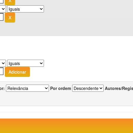
or:
Por ordem
Autores/Regi