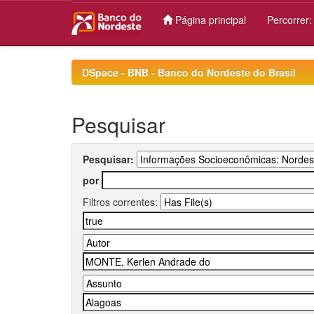
Página principal
Percorrer
Skip
navigation
DSpace - BNB - Banco do Nordeste do Brasil
Pesquisar
Pesquisar:
por
Filtros correntes: