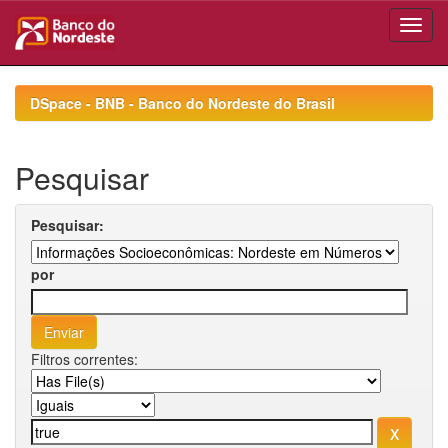
Skip
navigation
DSpace - BNB - Banco do Nordeste do Brasil
Pesquisar
Pesquisar:
por
Filtros correntes: