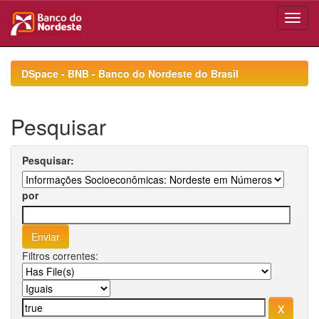
Skip
navigation
DSpace - BNB - Banco do Nordeste do Brasil
Pesquisar
Pesquisar:
por
Filtros correntes: