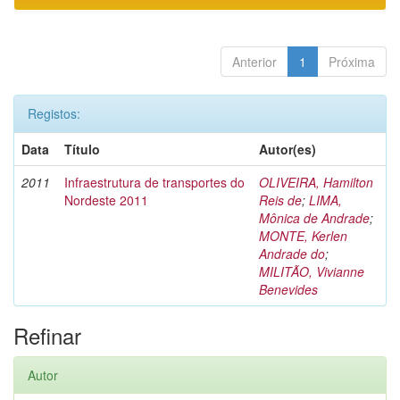
Anterior
1
Próxima
Registos:
Data
Título
Autor(es)
2011
Infraestrutura de transportes do
OLIVEIRA, Hamilton
Nordeste 2011
Reis de
;
LIMA,
Mônica de Andrade
;
MONTE, Kerlen
Andrade do
;
MILITÃO, Vivianne
Benevides
Refinar
Autor