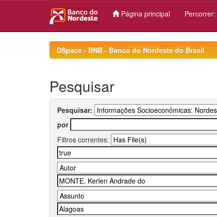
Página principal
Percorrer
Skip
navigation
DSpace - BNB - Banco do Nordeste do Brasil
Pesquisar
Pesquisar:
por
Filtros correntes: