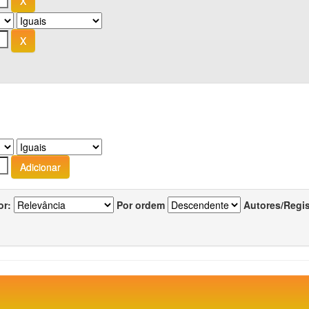
or:
Por ordem
Autores/Regi