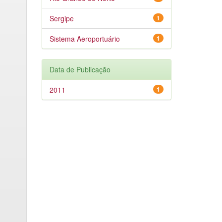
Sergipe
1
Sistema Aeroportuário
1
Data de Publicação
2011
1