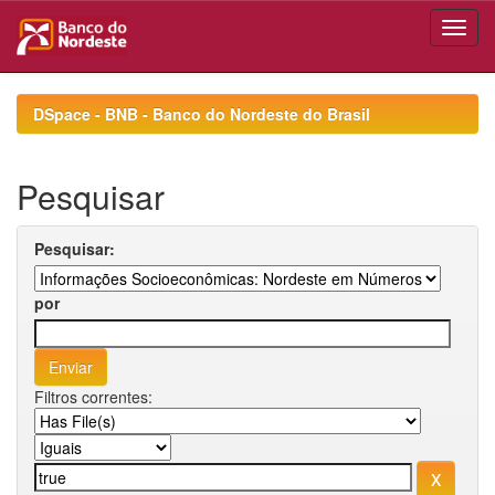
Skip
navigation
DSpace - BNB - Banco do Nordeste do Brasil
Pesquisar
Pesquisar:
por
Filtros correntes: