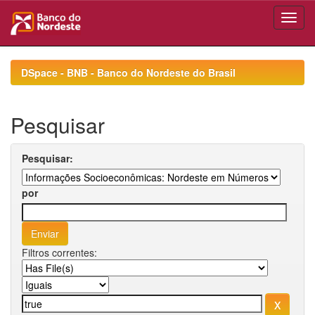
Skip
navigation
DSpace - BNB - Banco do Nordeste do Brasil
Pesquisar
Pesquisar:
por
Filtros correntes: