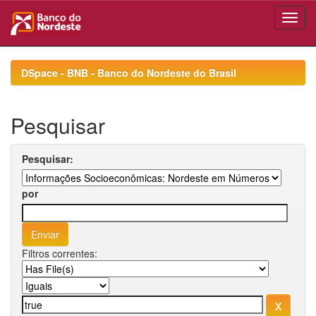
Skip
navigation
DSpace - BNB - Banco do Nordeste do Brasil
Pesquisar
Pesquisar:
por
Filtros correntes: