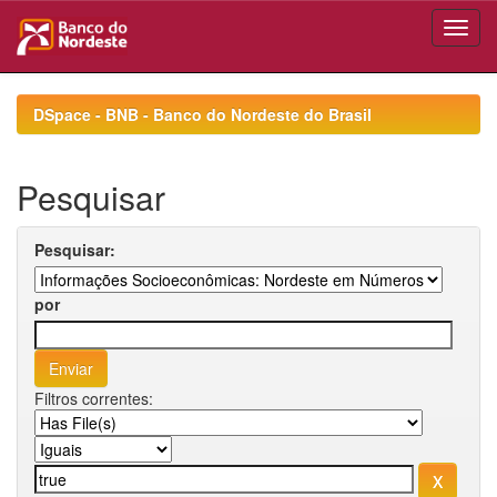
Skip
navigation
DSpace - BNB - Banco do Nordeste do Brasil
Pesquisar
Pesquisar:
por
Filtros correntes: