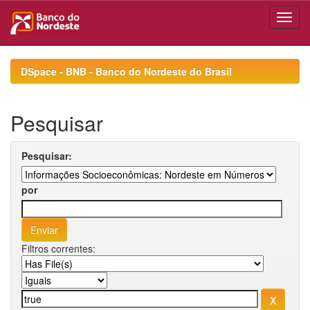
Skip
navigation
DSpace - BNB - Banco do Nordeste do Brasil
Pesquisar
Pesquisar:
por
Filtros correntes: