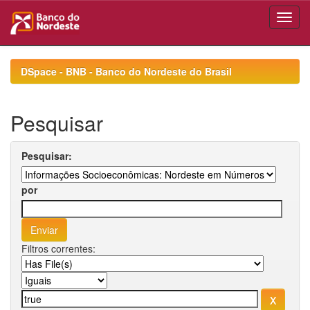
Skip
navigation
DSpace - BNB - Banco do Nordeste do Brasil
Pesquisar
Pesquisar:
por
Filtros correntes: