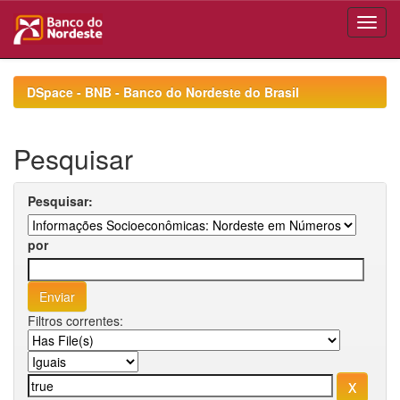
Skip
navigation
DSpace - BNB - Banco do Nordeste do Brasil
Pesquisar
Pesquisar:
por
Filtros correntes: