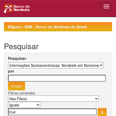
Skip
navigation
DSpace - BNB - Banco do Nordeste do Brasil
Pesquisar
Pesquisar:
por
Filtros correntes: