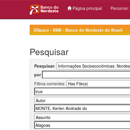
Página principal
Percorrer
Skip
navigation
DSpace - BNB - Banco do Nordeste do Brasil
Pesquisar
Pesquisar:
por
Filtros correntes: