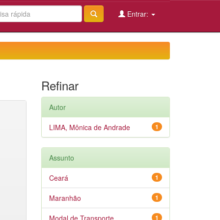
Entrar:
Refinar
Autor
LIMA, Mônica de Andrade
1
Assunto
Ceará
1
Maranhão
1
Modal de Transporte
1