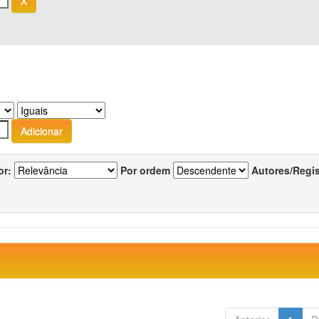
or:
Por ordem
Autores/Regi