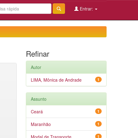
Entrar:
Refinar
Autor
LIMA, Mônica de Andrade
1
Assunto
Ceará
1
Maranhão
1
Modal de Transporte
1