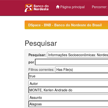
Página principal
Percorrer
Skip
navigation
DSpace - BNB - Banco do Nordeste do Brasil
Pesquisar
Pesquisar:
por
Filtros correntes: