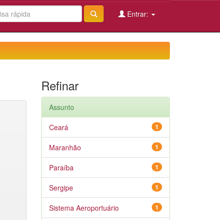
Entrar:
Refinar
Assunto
Ceará
1
Maranhão
1
Paraíba
1
Sergipe
1
Sistema Aeroportuário
1