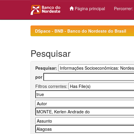
Página principal
Percorrer
Skip
navigation
DSpace - BNB - Banco do Nordeste do Brasil
Pesquisar
Pesquisar:
por
Filtros correntes: