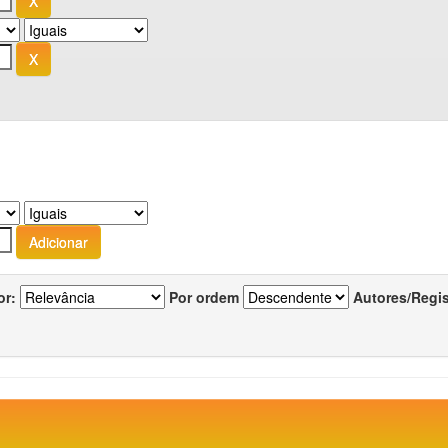
or:
Por ordem
Autores/Regi