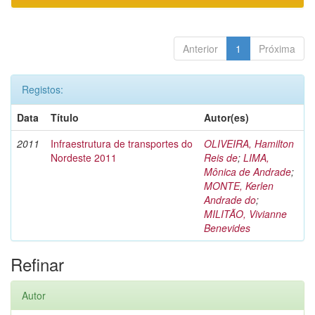
Anterior
1
Próxima
Registos:
Data
Título
Autor(es)
2011
Infraestrutura de transportes do
OLIVEIRA, Hamilton
Nordeste 2011
Reis de
;
LIMA,
Mônica de Andrade
;
MONTE, Kerlen
Andrade do
;
MILITÃO, Vivianne
Benevides
Refinar
Autor