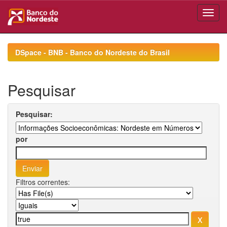
Skip
navigation
DSpace - BNB - Banco do Nordeste do Brasil
Pesquisar
Pesquisar:
por
Filtros correntes: