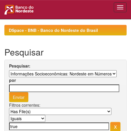
Skip
navigation
DSpace - BNB - Banco do Nordeste do Brasil
Pesquisar
Pesquisar:
por
Filtros correntes: