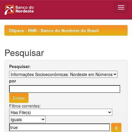
Skip
navigation
DSpace - BNB - Banco do Nordeste do Brasil
Pesquisar
Pesquisar:
por
Filtros correntes: